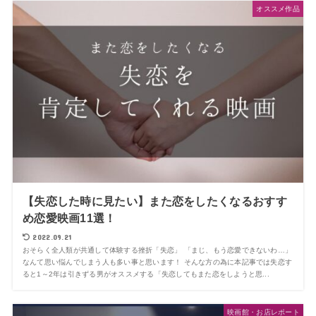
オススメ作品
【失恋した時に見たい】また恋をしたくなるおすす
め恋愛映画11選！
2022.09.21
おそらく全人類が共通して体験する挫折「失恋」 「まじ、もう恋愛できないわ…」
なんて思い悩んでしまう人も多い事と思います！ そんな方の為に本記事では失恋す
ると1～2年は引きずる男がオススメする「失恋してもまた恋をしようと思...
映画館・お店レポート