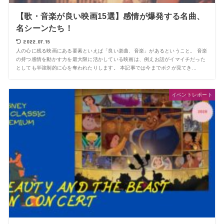
【歌・音楽が良い映画15選】感情が爆発する名曲、
名シーンたち！
2022.07.15
人の心に残る映画にある要素といえば「良い楽曲、音楽」があるということ。 音楽
の持つ感情を動かす力を最大限に活かしている映画は、例えお話がイマイチだった
としても半強制的に心を奪われたりします。 本記事では今までボクが見てき...
イベントレポート