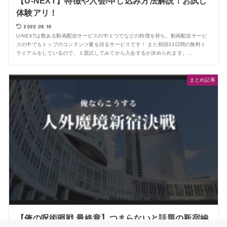
【U-NEXT】特徴や入会/申し込み方法解説！お試し
体験アリ！
2022.08.10
U-NEXTは数ある動画配信サービスの中１つでなどの特徴を持ち、動画配信サービ
スの中でもトップのコンテンツ量を誇るサービスです！ また初回31日間の無料ト
ライアルをしているので、１度試してみてから入会するか決められます。...
まとめ記事
【俺の呪術廻戦 最終章】つまらないと話題の新宿編