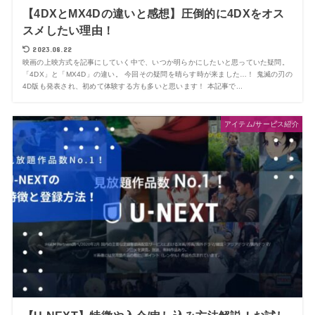
【4DXとMX4Dの違いと感想】圧倒的に4DXをオス
スメしたい理由！
2023.08.22
映画の上映方式を記事にしていく中で、いつか明らかにしたいと思っていた疑問。
「4DX」と「MX4D」の違い。 今回その疑問を晴らす時が来ました…！ 鬼滅の刃の
4D版も発表され、初めて体験する方も多いと思います！ 本記事で...
アイテム/サービス紹介