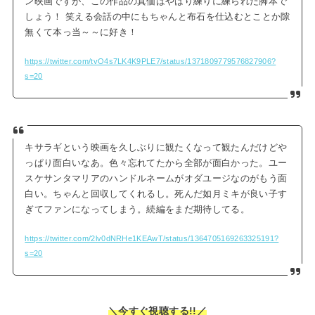
ン映画ですが、この作品の真価はやはり練りに練られた脚本で
しょう！ 笑える会話の中にもちゃんと布石を仕込むとことか隙
無くて本っ当～～に好き！
https://twitter.com/tvO4s7LK4K9PLE7/status/1371809779576827906?
s=20
キサラギという映画を久しぶりに観たくなって観たんだけどや
っぱり面白いなあ。色々忘れてたから全部が面白かった。ユー
スケサンタマリアのハンドルネームがオダユージなのがもう面
白い。ちゃんと回収してくれるし。死んだ如月ミキが良い子す
ぎてファンになってしまう。続編をまだ期待してる。
https://twitter.com/2lv0dNRHe1KEAwT/status/1364705169263325191?
s=20
＼今すぐ視聴する!!／