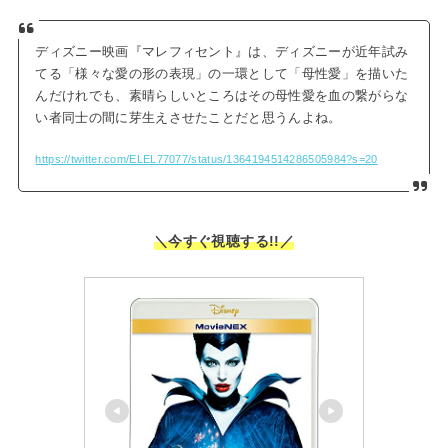
ディズニー映画『マレフィセント』は、ディズニーが近年試み
てる「様々な愛の形の表現」の一環として「母性愛」を描いた
んだけれでも、素晴らしいところはその母性愛を血の繋がらな
い者同士の間に芽生えさせたことだと思うんよね。
https://twitter.com/ELEL77077/status/1364194514286505984?s=20
＼今すぐ視聴する!!／