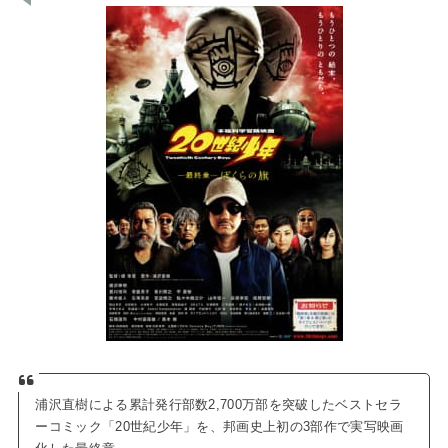
浦沢直樹による累計発行部数2,700万部を突破したベストセラ
ーコミック「20世紀少年」を、邦画史上初の3部作で実写映画