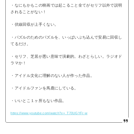
・なにもかもこの映画では起こること全てがセリフ以外で説明
されることがない！
・伏線回収が上手くない。
・パズルのためのパズルを、いっぱいぶち込んで安易に回収し
てるだけ。
・セリフ、芝居が悪い意味で演劇的。わざとらしい。ラジオド
ラマか！
・アイドル文化に理解のない人が作った作品。
・アイドルファンを馬鹿にしている。
・いいとこ１ヶ所もない作品。
https://www.youtube.com/watch?v=_T70UGYFr-w