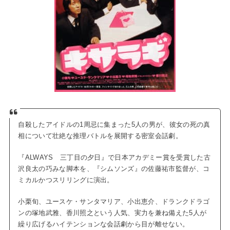
自殺したアイドルの1周忌に集まった5人の男が、彼女の死の真
相について壮絶な推理バトルを展開する密室会話劇。
『ALWAYS 三丁目の夕日』で日本アカデミー賞を受賞した古
沢良太の巧みな脚本を、『シムソンズ』の佐藤祐市監督が、コ
ミカルかつスリリングに演出。
小栗旬、ユースケ・サンタマリア、小出恵介、ドランクドラゴ
ンの塚地武雅、香川照之という人気、実力を兼ね備えた5人が
繰り広げるハイテンションな会話劇から目が離せない。