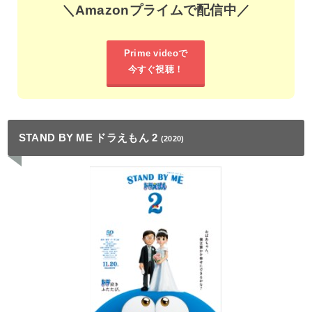
＼Amazonプライムで配信中／
Prime videoで
今すぐ視聴！
STAND BY ME ドラえもん 2
(2020)