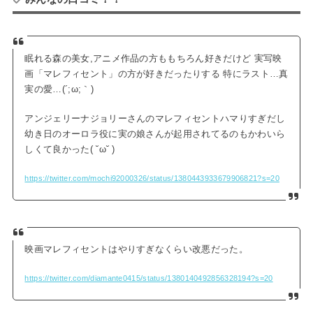
眠れる森の美女,アニメ作品の方ももちろん好きだけど 実写映
画「マレフィセント」の方が好きだったりする 特にラスト…真
実の愛…(´;ω;｀)
アンジェリーナジョリーさんのマレフィセントハマりすぎだし
幼き日のオーロラ役に実の娘さんが起用されてるのもかわいら
しくて良かった( ˘ω˘ )
https://twitter.com/mochi92000326/status/1380443933679906821?s=20
映画マレフィセントはやりすぎなくらい改悪だった。
https://twitter.com/diamante0415/status/1380140492856328194?s=20