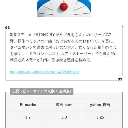
3DCGアニメ『STAND BY ME ドラえもん』のシリーズ第2
弾。原作コミックの一編「おばあちゃんのおもいで」を基に、
タイムマシンで過去に戻ったのび太と、亡くなった祖母の再会
を描く。『ドラゴンクエスト ユア・ストーリー』でも組んだ山
崎貴と八木竜一が前作に引き続き監督を務める。
https://movies.yahoo.co.jp/movie/370836/story/
主要レビューサイトの点数(５点満点)
Filmarks
映画.com
yahoo!映画
3.7
3.3
3.25