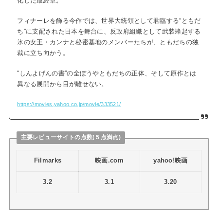
化した最終章。
フィナーレを飾る今作では、世界大統領として君臨する“ともだ
ち”に支配された日本を舞台に、反政府組織として武装蜂起する
氷の女王・カンナと秘密基地のメンバーたちが、ともだちの独
裁に立ち向かう。
“しんよげんの書”の全ぼうやともだちの正体、そして原作とは
異なる展開から目が離せない。
https://movies.yahoo.co.jp/movie/333521/
主要レビューサイトの点数(５点満点)
Filmarks
映画.com
yahoo!映画
3.2
3.1
3.20