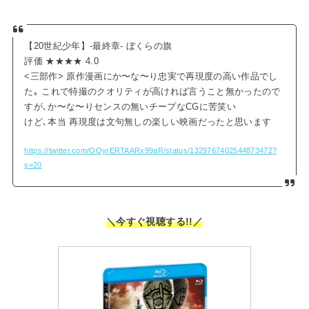
【20世紀少年】-最終章- ぼくらの旗
評価 ★★★★ 4.0
<三部作> 原作漫画にか〜な〜り忠実で再現度の高い作品でし
た｡ これで特撮のクオリティが高ければ言うこと無かったので
すが､か〜な〜りセンスの無いチープなCGに苦笑い
けど､本当 再現度は文句無しの楽しい映画だったと思います
https://twitter.com/OOyrERTAARx99aR/status/1329767402544873472?
s=20
＼今すぐ視聴する!!／