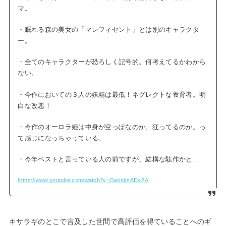
マ。
・眠れる森の美女の「マレフィセント」とは別のキャラクタ
ー。
・全てのキャラクターが恐ろしく記号的。何考えてるかわから
ない。
・今作においての３人の妖精は最低！ネグレクトな養育者。明
白な改悪！
・今作のオーロラ姫は中身が空っぽなのか、狂ってるのか。っ
て感じになっちゃっている。
・今年ベストと言っている人の前ですが、結構な駄作かと…
https://www.youtube.com/watch?v=OacnksADyZA
キサラギのとこで言及した世間で高評価を得ていることへのギ