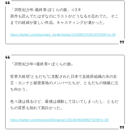
「20世紀少年-最終章-ぼくらの旗」☆3.8
原作も読んでたはずなのにラストがどうなるか忘れてた。そこ
までの経緯が楽しい作品。キャスティングが凄かった。
https://twitter.com/tasogare_eagle/status/1332960732015575040?s=20
『20世紀少年<最終章> ぼくらの旗』
世界大統領”ともだち”に支配された日本で反政府組織の氷の女
王・カンナと秘密基地のメンバーたちが、ともだちの独裁に立
ち向かう。
色々謎は残るけど、最後は感動して泣いてしまったし、ともだ
ちの背景も知れて面白かった。
https://twitter.com/movies429/status/1332354903985975296?s=20