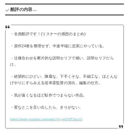
酷評の内容…
・全員酷評です！(リスナーの感想のまとめ)
・原作24巻を整理せず、中途半端に忠実にやっている。
・辻褄合わせを断片的な説明セリフで補い、説明セリフだら
け。
・絶望的にひどい、陳腐な、下手くそな、不細工な、ほとんな
げやりにすらみえる堤幸彦監督の演出、編集の仕方。
・気が遠くなるほど駄作でつまらない作品。
・変なとこを言い出したら、きりがない。
https://www.youtube.com/watch?v=qiOXIT3uszU