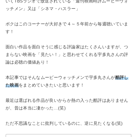
いくTBSラジオで放送されている「週刊映画時評ムービーウォ
ッチメン」又は「シネマ・ハスラー」
ボクはこのコーナーが大好きで４～５年前から毎週聴いていま
す！
面白い作品を面白そうに感じる評論家はたくさんいますが、つ
まらない映画を「見たい！」と思わせてくれる宇多丸さんの評
論は必聴の価値あり！
本記事ではそんなムービーウォッチメンで宇多丸さんが
酷評し
た映画
をまとめていきたいと思います！
最近は選ばれる作品が良いからか熱の入った酷評はありません
が、昔は本当に凄かった…(笑)
ただ不思議なことに批判しているのに、逆に見たくなる(笑)