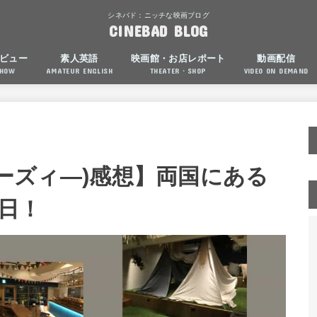
シネバド：ニッチな映画ブログ
CINEBAD BLOG
ビュー
素人英語
映画館・お店レポート
動画配信
SHOW
AMATEUR ENGLISH
THEATER・SHOP
VIDEO ON DEMAND
シアターズィ―)感想】両国にある
日！