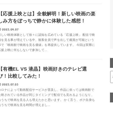
【応援上映とは】全貌解明！新しい映画の楽
しみ方をぼっちで静かに体験した感想！
2023.09.07
新しい映画体験として徐々に認知を広めている「応援上映」 配信で映
画を見る事が増えている中、観客全員で声を出して鑑賞が可能という
事で「映画館で映画を見る価値」を再提供しています。 今回は実際に
応援上映に何もしないで参加して...
【有機EL VS 液晶】映画好きのテレビ選
び！比較してみた！
2023.07.03
コロナによって動画配信サービスが普及し、作品に依っては映画館で
上映されている作品が同じタイミングで配信でも見れるようになり、
おうちで映画を見る人も増えたかと思います。 かく言う、ボク自身も
おうちで映画を見る時間が増えまし...