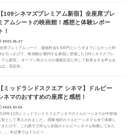
【109シネマズプレミアム新宿】全座席プレ
ミアムシートの映画館！感想と体験レポー
ト！
2023.06.27
全席プレミアムシート、最低料金4,500円という今までになかった特
徴を引っさげて、映画館が羅列する新宿に登場した109シネマズプレ
ミアム新宿。 オープン前からその価格設定に対して歓迎をする声もあ
れば、否定的...
【ミッドランドスクエア シネマ】ドルビー
シネマのおすすめの座席と感想！
2023.03.06
2019年12月にミッドランドスクエアシネマのドルビーシネマが中部地
区初として導入されました。 関東地区のドルビーシネマも全て体験し
てきたので、この調子で何なら全国のドルビーシネマも制覇してみた
い…。 本記事ではドルビー...