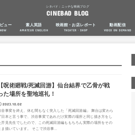
シネバド：ニッチな映画ブログ
CINEBAD BLOG
ビュー
素人英語
映画館・お店レポート
動画配信
SHOW
AMATEUR ENGLISH
THEATER・SHOP
VIDEO ON DEMAND
【呪術廻戦/死滅回游】仙台結界で乙骨が戦
った場所を聖地巡礼！
2023.10.02
渋谷事変を終え、休む間もなく突入した「死滅回游編」 舞台は変わら
ず日本と言う事で、渋谷事変であれだけ実際の場所と同じ描き方をし
た芥見先生でしたので、この死滅回游編ももちろん実際の場所をその
まま描いています。 そこで渋谷事...