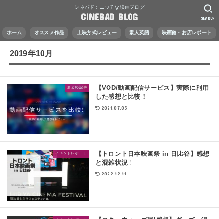
シネバド：ニッチな映画ブログ
CINEBAD BLOG
SEARCH
ホーム
オススメ作品
上映方式レビュー
素人英語
映画館・お店レポート
2019年10月
【VOD/動画配信サービス】実際に利用
まとめ記事
した感想と比較！
2021.07.03
【トロント日本映画祭 in 日比谷】感想
イベントレポート
と混雑状況！
2022.12.11