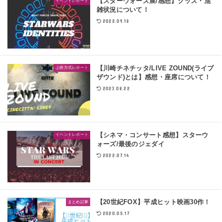
【スターウォーズ展/感想】グッズ・混
イベントレポート
雑状況について！
2022.09.18
【川崎チネチッタ/LIVE ZOUND(ライブ
上映方式レポート
ザウンド)とは】感想・座席について！
2023.08.22
【シネマ・コンサート感想】スターウ
イベントレポート
ォーズ/最後のジェダイ
2022.07.14
【20世紀FOX】平成ヒット映画30作！
まとめ記事
2020.05.17